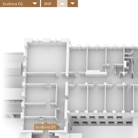
budova D2
3NP
budova D1