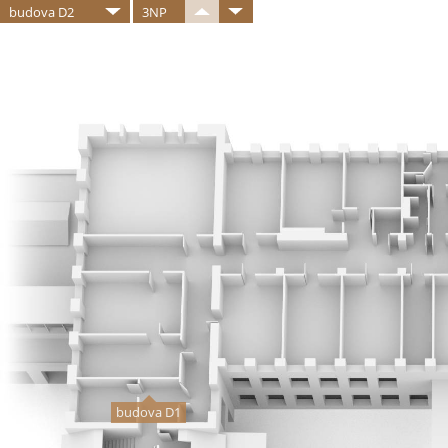
budova D2
3NP
budova D1