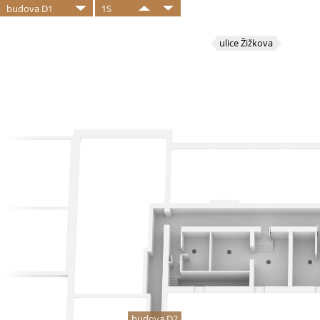
budova D1
1S
ulice Žižkova
budova D2