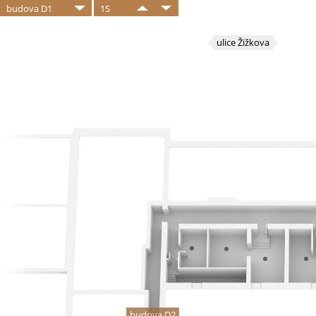
budova D1
1S
ulice Žižkova
budova D2