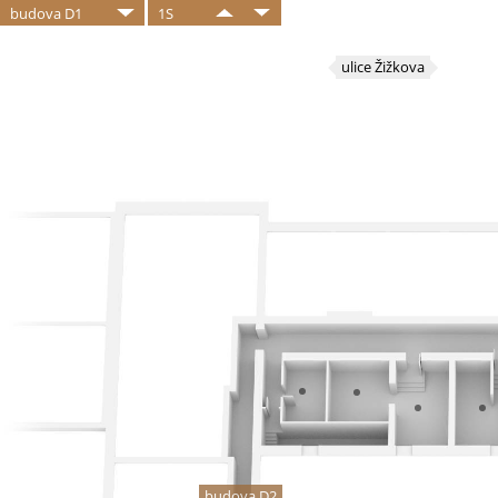
budova D1
1S
ulice Žižkova
budova D2