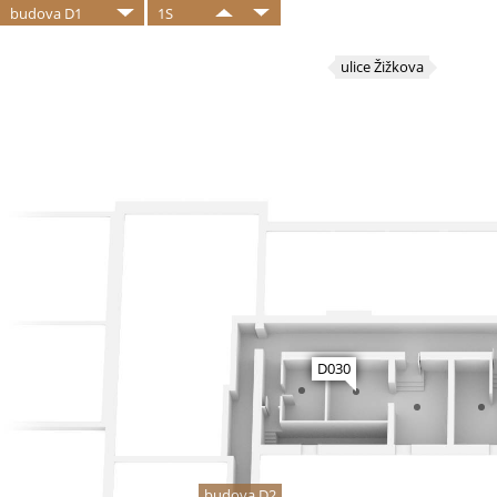
budova D1
1S
ulice Žižkova
D030
budova D2