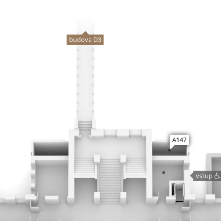
budova D3
A147
vstup