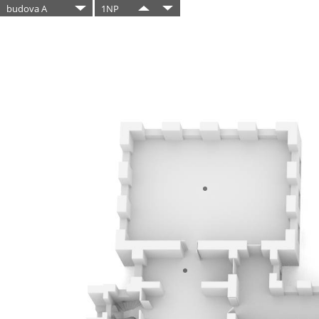
budova A
1NP