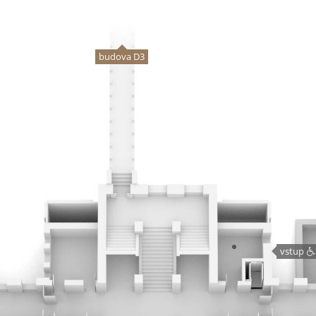
budova D3
vstup