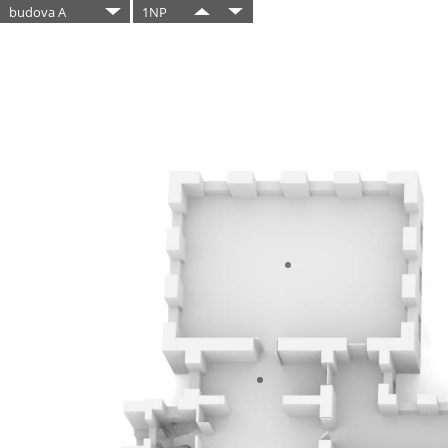
budova A
1NP