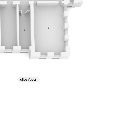
ulice Veveří