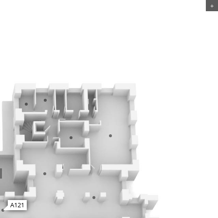
+
A121