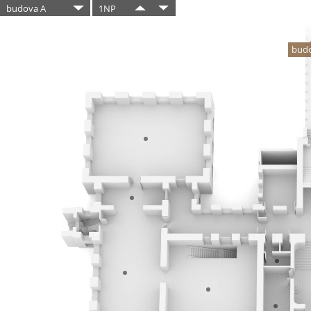
budova A
1NP
bud