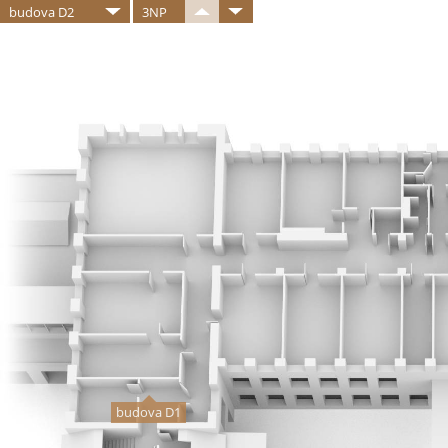
budova D2
3NP
budova D1