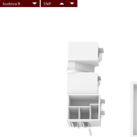
budova R
1NP