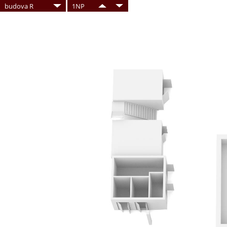
budova R
1NP