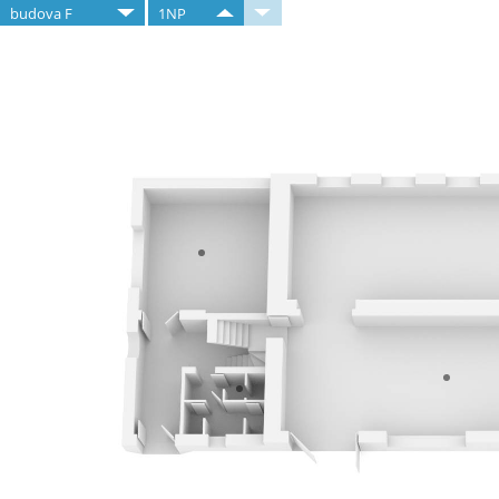
budova F
1NP