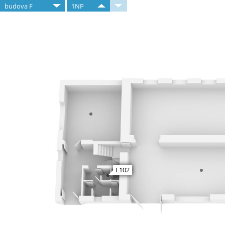
budova F
1NP
F102