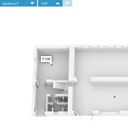
budova F
1NP
F106