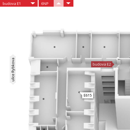
budova E1
6NP
ulice Rybkova
budova E2
E615