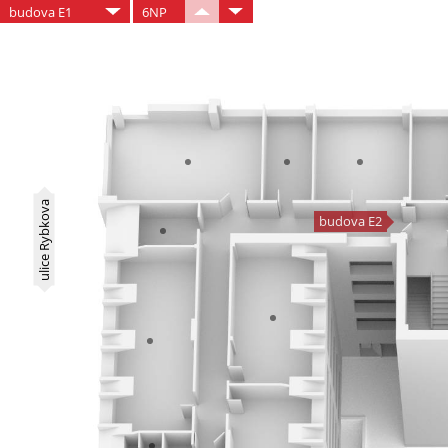
budova E1
6NP
ulice Rybkova
budova E2