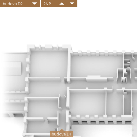
budova D2
2NP
budova D1