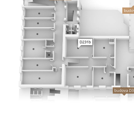
budo
D231b
budova D3