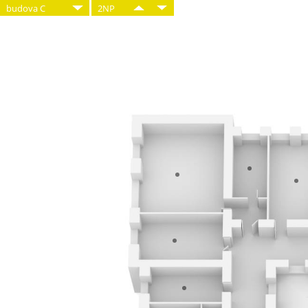
budova C
2NP