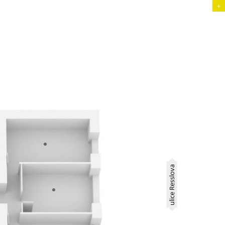
+
ulice Resslova