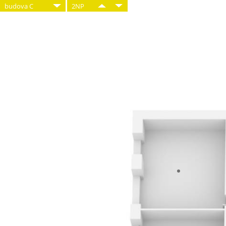
budova C
2NP