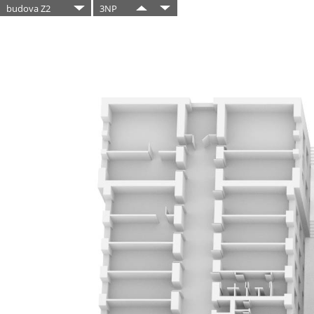
budova Z2
3NP