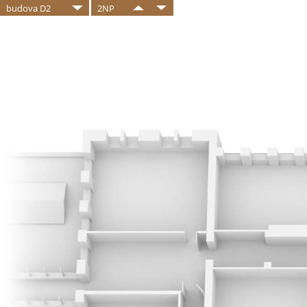
budova D2
2NP