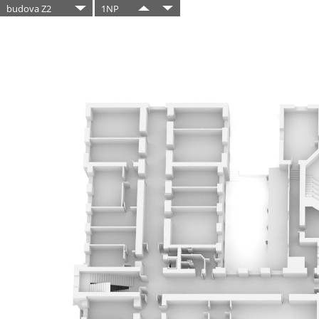
budova Z2
1NP