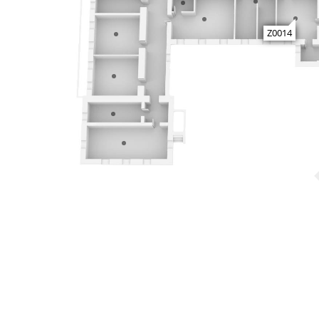
Z0014