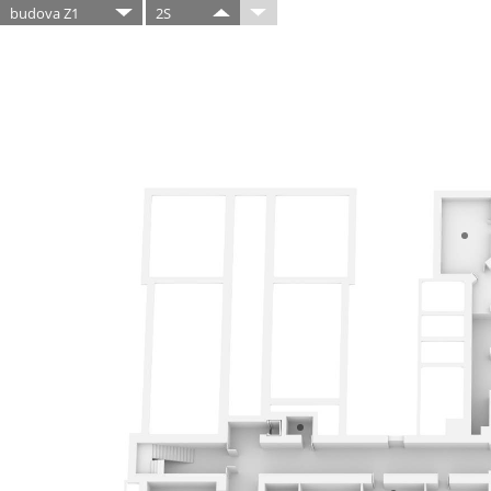
budova Z1
2S