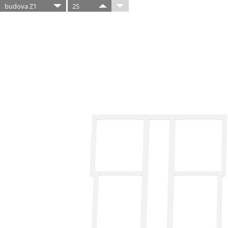
budova Z1
2S