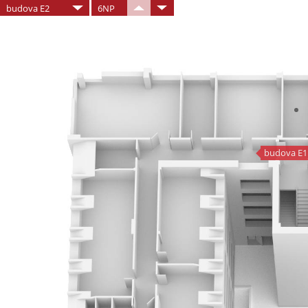
budova E2
6NP
budova E1