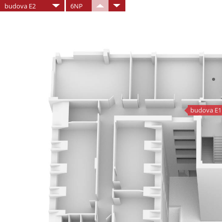
budova E2
6NP
budova E1