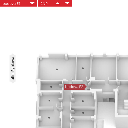
budova E1
2NP
ulice Rybkova
budova E2