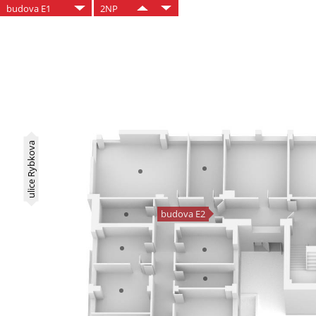
budova E1
2NP
ulice Rybkova
budova E2