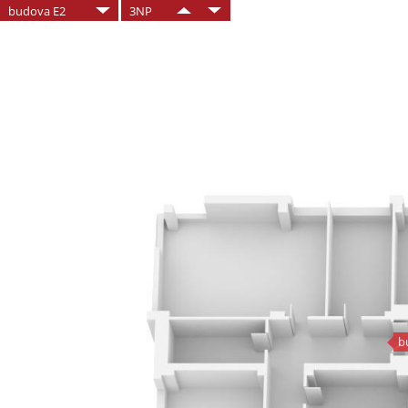
budova E2
3NP
b