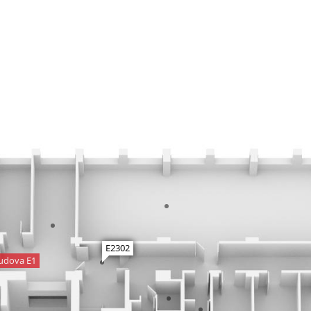
E2302
udova E1