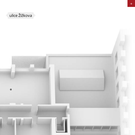
+
ulice Žižkova