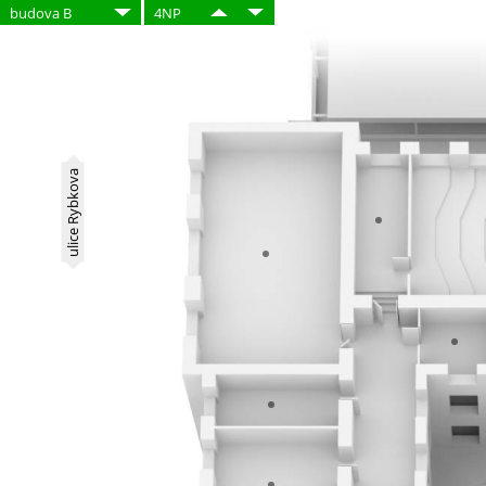
budova B
4NP
ulice Rybkova