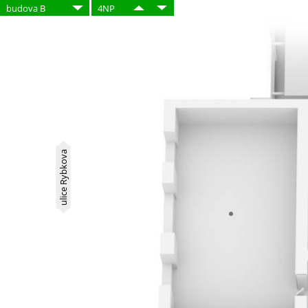
budova B
4NP
ulice Rybkova