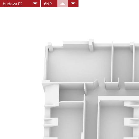
budova E2
6NP