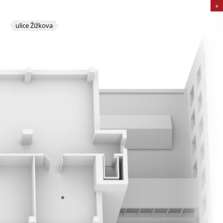
+
ulice Žižkova