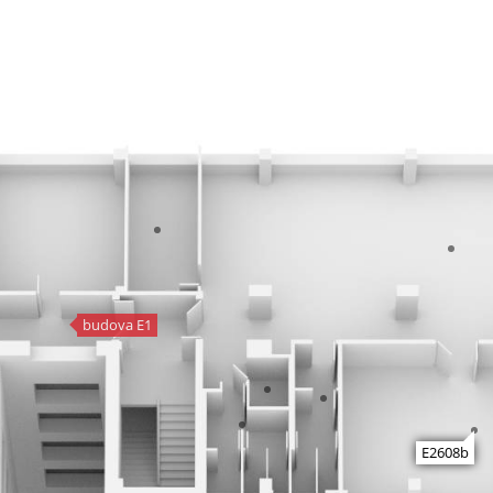
budova E1
E2608b