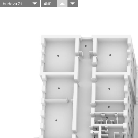
budova Z1
4NP