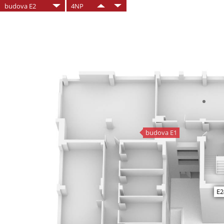
budova E2
4NP
budova E1
E2