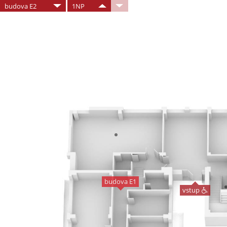
budova E2
1NP
budova E1
vstup