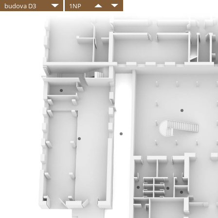
budova D3
1NP