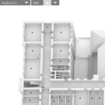
budova Z1
4NP