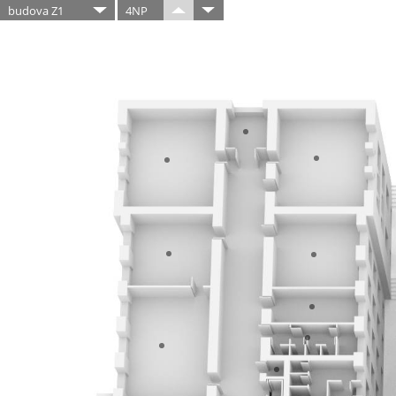
budova Z1
4NP