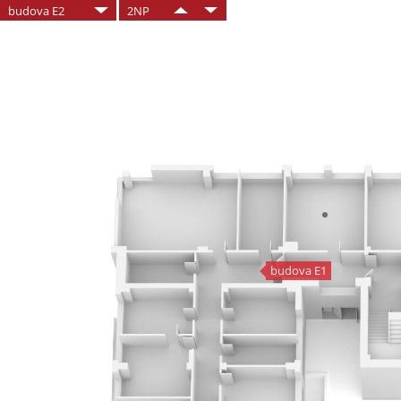
budova E2
2NP
budova E1