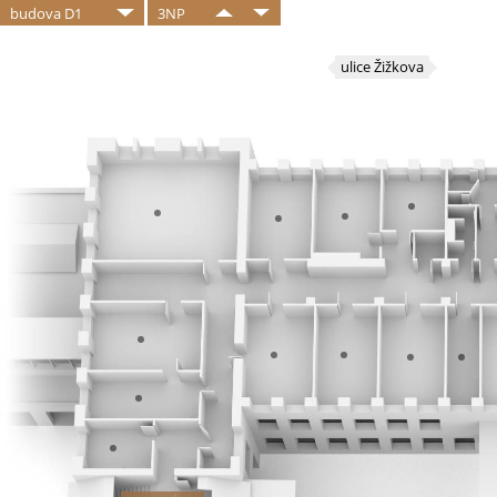
budova D1
3NP
ulice Žižkova