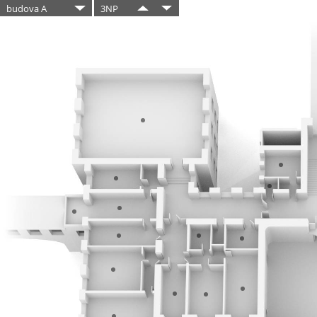
budova A
3NP