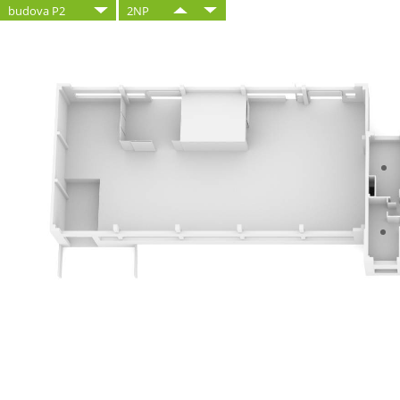
budova P2
2NP