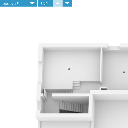
budova F
3NP