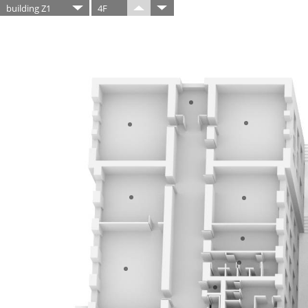
building Z1
4F