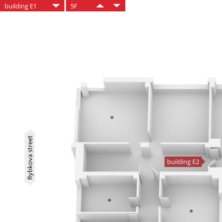
building E1
5F
Rybkova street
building E2