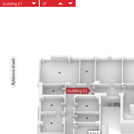
building E1
2F
Rybkova street
building E2
E217